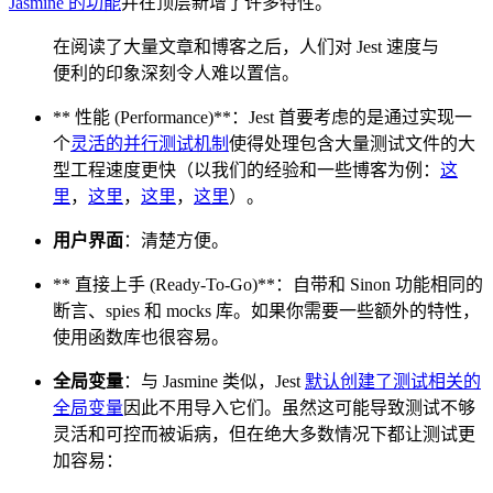
Jasmine 的功能
并在顶层新增了许多特性。
在阅读了大量文章和博客之后，人们对 Jest 速度与
便利的印象深刻令人难以置信。
** 性能 (Performance)**：Jest 首要考虑的是通过实现一
个
灵活的并行测试机制
使得处理包含大量测试文件的大
型工程速度更快（以我们的经验和一些博客为例：
这
里
，
这里
，
这里
，
这里
）。
用户界面
：清楚方便。
** 直接上手 (Ready-To-Go)**：自带和 Sinon 功能相同的
断言、spies 和 mocks 库。如果你需要一些额外的特性，
使用函数库也很容易。
全局变量
：与 Jasmine 类似，Jest
默认创建了测试相关的
全局变量
因此不用导入它们。虽然这可能导致测试不够
灵活和可控而被诟病，但在绝大多数情况下都让测试更
加容易：