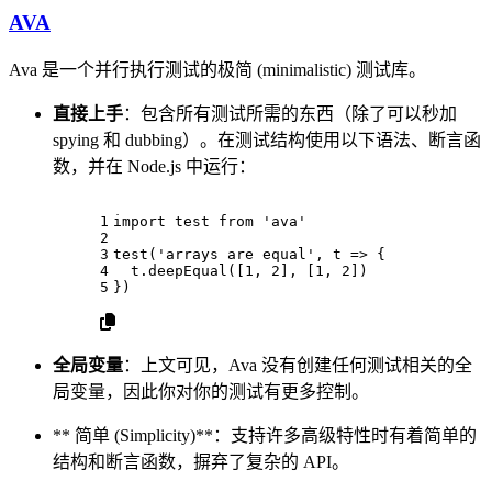
AVA
Ava 是一个并行执行测试的极简 (minimalistic) 测试库。
直接上手
：包含所有测试所需的东西（除了可以秒加
spying 和 dubbing）。在测试结构使用以下语法、断言函
数，并在 Node.js 中运行：
1
import
 test 
from
'ava'
2
3
test
(
'arrays are equal'
, 
t
 =>
 {
4
  t.
deepEqual
([
1
, 
2
], [
1
, 
2
])
5
})
全局变量
：上文可见，Ava 没有创建任何测试相关的全
局变量，因此你对你的测试有更多控制。
** 简单 (Simplicity)**：支持许多高级特性时有着简单的
结构和断言函数，摒弃了复杂的 API。