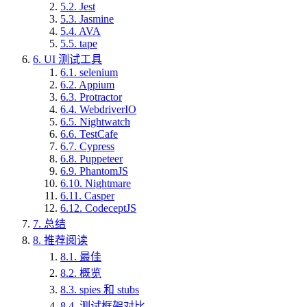
5.2.
Jest
5.3.
Jasmine
5.4.
AVA
5.5.
tape
6.
UI 测试工具
6.1.
selenium
6.2.
Appium
6.3.
Protractor
6.4.
WebdriverIO
6.5.
Nightwatch
6.6.
TestCafe
6.7.
Cypress
6.8.
Puppeteer
6.9.
PhantomJS
6.10.
Nightmare
6.11.
Casper
6.12.
CodeceptJS
7.
总结
8.
推荐阅读
8.1.
最佳
8.2.
概览
8.3.
spies 和 stubs
8.4.
测试框架对比