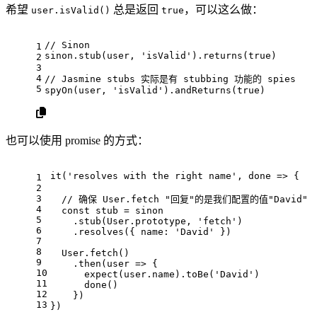
希望
总是返回
，可以这么做：
user.isValid()
true
// Sinon
1
sinon.
stub
(user, 
'isValid'
).
returns
(
true
)
2
3
4
// Jasmine stubs 实际是有 stubbing 功能的 spies
5
spyOn
(user, 
'isValid'
).
andReturns
(
true
)
也可以使用 promise 的方式：
it
(
'resolves with the right name'
, 
done
 =>
 {
1
2
3
// 确保 User.fetch "回复"的是我们配置的值"David"
4
const
 stub = sinon
5
    .
stub
(
User
.
prototype
, 
'fetch'
)
6
    .
resolves
({ 
name
: 
'David'
 })
7
8
User
.
fetch
()
9
    .
then
(
user
 =>
 {
10
expect
(user.
name
).
toBe
(
'David'
)
11
done
()
12
    })
13
})