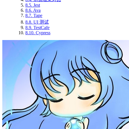
8.5.
Jest
8.6.
Ava
8.7.
Tape
8.8.
UI 测试
8.9.
TestCafe
8.10.
Cypress