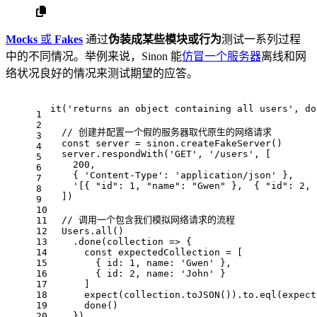
Mocks
或
Fakes
通过
伪装成某些模块或行为
测试一系列过程
中的不同情况。举例来说，Sinon 能
仿冒一个服务器
离线和网
络状况良好的情况来测试期望的应答。
it
(
'returns an object containing all users'
, 
do
1
2
// 创建并配置一个假的服务器取代原生的网络请求
3
const
 server = sinon.
createFakeServer
()
4
  server.
respondWith
(
'GET'
, 
'/users'
, [
5
200
,
6
    { 
'Content-Type'
: 
'application/json'
 },
7
'[{ "id": 1, "name": "Gwen" },  { "id": 2, 
8
  ])
9
10
// 调用一个包含我们模拟网络请求的流程
11
12
Users
.
all
()
13
    .
done
(
collection
 =>
 {
14
const
 expectedCollection = [
15
        { 
id
: 
1
, 
name
: 
'Gwen'
 },
16
        { 
id
: 
2
, 
name
: 
'John'
 }
17
      ]
18
expect
(collection.
toJSON
()).
to
.
eql
(expect
19
done
()
20
    })