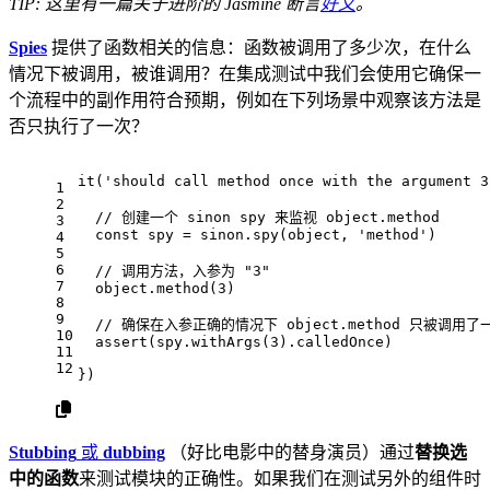
TIP: 这里有一篇关于进阶的 Jasmine 断言
好文
。
Spies
提供了函数相关的信息：函数被调用了多少次，在什么
情况下被调用，被谁调用？在集成测试中我们会使用它确保一
个流程中的副作用符合预期，例如在下列场景中观察该方法是
否只执行了一次？
it
(
'should call method once with the argument 3
1
2
// 创建一个 sinon spy 来监视 object.method
3
const
 spy = sinon.
spy
(object, 
'method'
)
4
5
6
// 调用方法，入参为 "3"
7
  object.
method
(
3
)
8
9
// 确保在入参正确的情况下 object.method 只被调用了
10
assert
(spy.
withArgs
(
3
).
calledOnce
)
11
12
})
Stubbing
或
dubbing
（好比电影中的替身演员）通过
替换选
中的函数
来测试模块的正确性。如果我们在测试另外的组件时