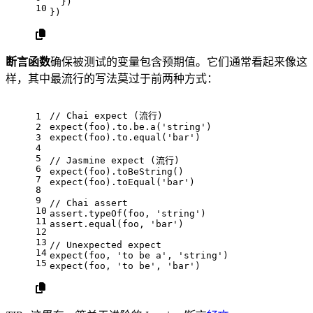
  })
10
})
断言函数
确保被测试的变量包含预期值。它们通常看起来像这
样，其中最流行的写法莫过于前两种方式：
// Chai expect (流行)
1
2
expect
(foo).
to
.
be
.
a
(
'string'
)
3
expect
(foo).
to
.
equal
(
'bar'
)
4
5
// Jasmine expect (流行)
6
expect
(foo).
toBeString
()
7
expect
(foo).
toEqual
(
'bar'
)
8
9
// Chai assert
10
assert.
typeOf
(foo, 
'string'
)
11
assert.
equal
(foo, 
'bar'
)
12
13
// Unexpected expect
14
expect
(foo, 
'to be a'
, 
'string'
)
15
expect
(foo, 
'to be'
, 
'bar'
)