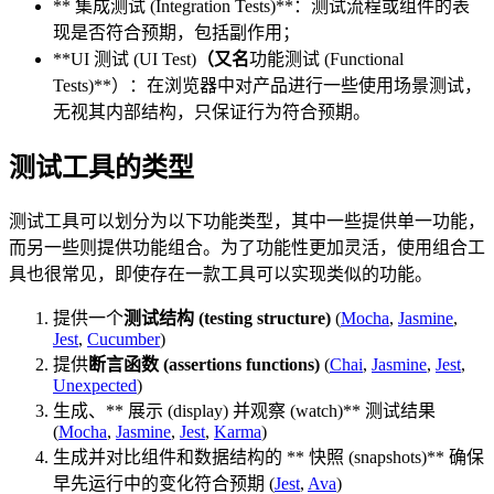
** 集成测试 (Integration Tests)**：测试流程或组件的表
现是否符合预期，包括副作用；
**UI 测试 (UI Test)
（又名
功能测试 (Functional
Tests)**）：在浏览器中对产品进行一些使用场景测试，
无视其内部结构，只保证行为符合预期。
测试工具的类型
测试工具可以划分为以下功能类型，其中一些提供单一功能，
而另一些则提供功能组合。为了功能性更加灵活，使用组合工
具也很常见，即使存在一款工具可以实现类似的功能。
提供一个
测试结构 (testing structure)
(
Mocha
,
Jasmine
,
Jest
,
Cucumber
)
提供
断言函数 (assertions functions)
(
Chai
,
Jasmine
,
Jest
,
Unexpected
)
生成、** 展示 (display) 并观察 (watch)** 测试结果
(
Mocha
,
Jasmine
,
Jest
,
Karma
)
生成并对比组件和数据结构的 ** 快照 (snapshots)** 确保
早先运行中的变化符合预期 (
Jest
,
Ava
)