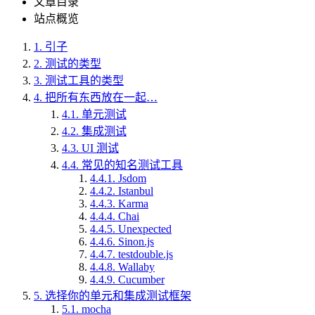
文章目录
站点概览
1.
引子
2.
测试的类型
3.
测试工具的类型
4.
把所有东西放在一起…
4.1.
单元测试
4.2.
集成测试
4.3.
UI 测试
4.4.
常见的知名测试工具
4.4.1.
Jsdom
4.4.2.
Istanbul
4.4.3.
Karma
4.4.4.
Chai
4.4.5.
Unexpected
4.4.6.
Sinon.js
4.4.7.
testdouble.js
4.4.8.
Wallaby
4.4.9.
Cucumber
5.
选择你的单元和集成测试框架
5.1.
mocha