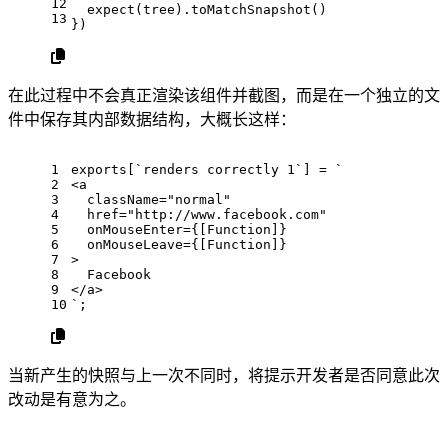
12
expect
(tree).
toMatchSnapshot
()
13
})
在此过程中不会真正渲染该组件并截图，而是在一个独立的文
件中保存其内部数据结构，大概长这样：
1
exports
[
`renders correctly 1`
] = 
`
2
<a
3
  className="normal"
4
  href="http://www.facebook.com"
5
  onMouseEnter={[Function]}
6
  onMouseLeave={[Function]}
7
>
8
  Facebook
9
</a>
10
`
;
当新产生的快照与上一次不同时，将提示开发者是否同意此次
改动是有意为之。