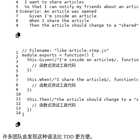
4
  I want to share articles
5
  So that I can notify my friends about an artic
6
Scenario: An article was opened
7
    Given I'm inside an article
8
    When I share the article
9
    Then the article should change to a "shared"
// Filename: "like-article.step.js"
1
module
.
exports
 = 
function
(
) {
2
this
.
Given
(
/^I'm inside an article$/
, 
functio
3
// 函数式测试工具代码
4
  })
5
6
this
.
When
(
/^I share the article$/
, 
function
(
c
7
8
// 函数式测试工具代码
9
  })
10
11
this
.
Then
(
/^the article should change to a "s
12
// 函数式测试工具代码
13
  })
14
}
许多团队会发现这种语法比 TDD 更方便。