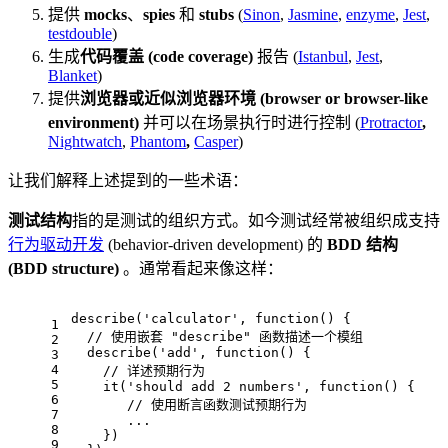
提供
mocks
、
spies
和
stubs
(
Sinon
,
Jasmine
,
enzyme
,
Jest
,
testdouble
)
生成
代码覆盖 (code coverage)
报告 (
Istanbul
,
Jest
,
Blanket
)
提供
浏览器或近似浏览器环境 (browser or browser-like
environment)
并可以在场景执行时进行控制 (
Protractor
,
Nightwatch
,
Phantom
,
Casper
)
让我们解释上述提到的一些术语：
测试结构
指的是测试的组织方式。如今测试经常被组织成支持
行为驱动开发
(behavior-driven development) 的
BDD 结构
(BDD structure)
。通常看起来像这样：
describe
(
'calculator'
, 
function
(
) {
1
// 使用嵌套 "describe" 函数描述一个模组
2
describe
(
'add'
, 
function
(
) {
3
4
// 详述预期行为
5
it
(
'should add 2 numbers'
, 
function
(
) {
6
// 使用断言函数测试预期行为
7
       ...  
8
    })
9