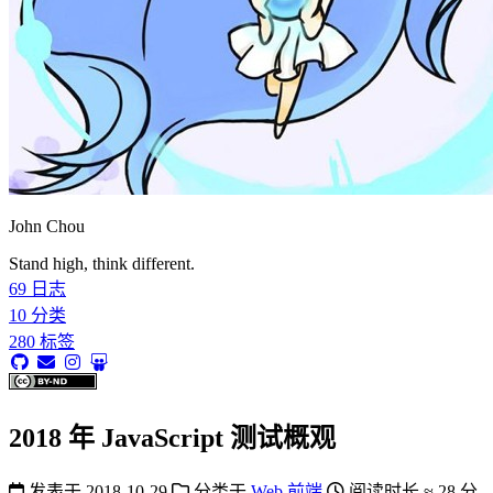
John Chou
Stand high, think different.
69
日志
10
分类
280
标签
2018 年 JavaScript 测试概观
发表于
2018-10-29
分类于
Web 前端
阅读时长 ≈
28 分