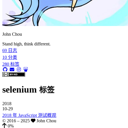
John Chou
Stand high, think different.
69
日志
10
分类
280
标签
selenium
标签
2018
10-29
2018 年 JavaScript 测试概观
© 2016 –
2025
John Chou
0%