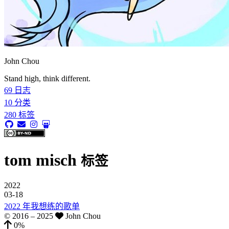
John Chou
Stand high, think different.
69
日志
10
分类
280
标签
tom misch
标签
2022
03-18
2022 年我想练的歌单
© 2016 –
2025
John Chou
0%